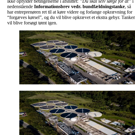
ikke opfylder betingelserne i afsnittet:
”Du skal selv sørge for at”
i
nedenstående
Informationsbrev vedr. bundfældningstanke
, så
har entreprenøren ret til at køre videre og forlange opkrævning for
“forgæves kørsel”, og du vil blive opkrævet et ekstra gebyr. Tanke
vil blive forsøgt tømt igen.