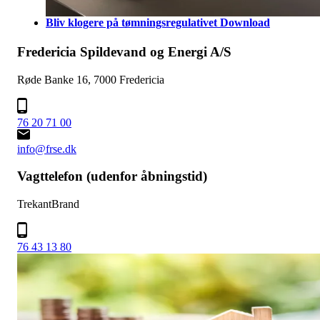
Bliv klogere på tømningsregulativet
Download
Fredericia Spildevand og Energi A/S
Røde Banke 16, 7000 Fredericia
76 20 71 00
info@frse.dk
Vagttelefon (udenfor åbningstid)
TrekantBrand
76 43 13 80