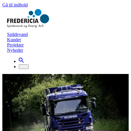
Gå til indhold
Spildevand
Kunder
Projekter
Nyheder