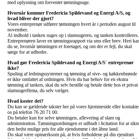
med oplysning om forventet tømningsuge.
Hvornår kommer Fredericia Spildevand og Energi A/S, og
hvad bliver der gjort?
Vores entreprenør udfører tømningen hvert år i perioden august til
november.
Al indhold i tanken suges op i slamsugeren, og tanken kontrolleres.
Entreprenøren laver en tømningsrapport via sms eller brev. Heri ka
du se, hvornår tømningen er foretaget, og om der er fejl, du skal
sørge for at udbedre.
Hvad gør Fredericia Spildevand og Energi A/S´ entreprenør
ikke?
Spuling af ledningssystemer og tømning af sive- og køkkenbrønde
er ikke omfattet af ordningen. Hvis du har behov for en ekstra
tømning af tanken, skal du selv bestille og betale dette hos et privat
slamsugerfirma, du selv vælger.
Hvad koster det?
Du kan se gældende takster her på vores hjemmeside eller kontakte
os på telefon 76 20 71 00.
Du betaler kun for selve tømningen, aflevering af slam og
administration. Tømningsordningen er udbudt i licitation for at sikr
den bedst mulige pris for alle ejendomme i det åbne land.
Du skal være opmærksom på, at hvis forholdene på din ejendom