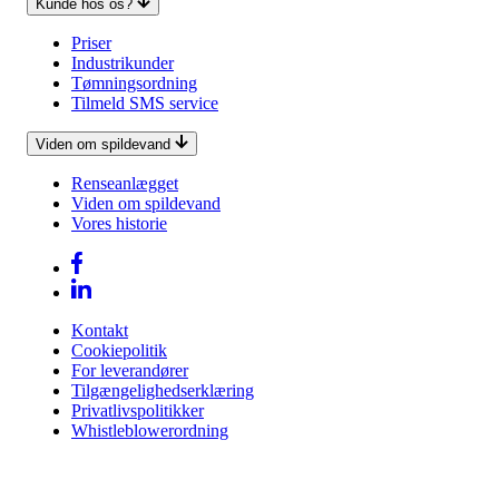
Kunde hos os?
Priser
Industrikunder
Tømningsordning
Tilmeld SMS service
Viden om spildevand
Renseanlægget
Viden om spildevand
Vores historie
Kontakt
Cookiepolitik
For leverandører
Tilgængelighedserklæring
Privatlivspolitikker
Whistleblowerordning