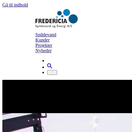
Gå til indhold
Spildevand
Kunder
Projekter
Nyheder