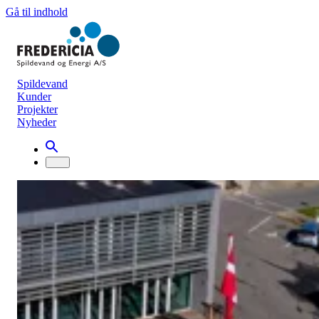
Gå til indhold
Spildevand
Kunder
Projekter
Nyheder
Nyhedsarkiv
Bestyrelsesmøde 1. december 2021
Nyt fra bestyrelsen
8. december 2021
Fredericia Spildevand og Energi A/S har afholdt ordinært
bestyrelsesmøde d. 1. december 2021 med status og et kig ud i