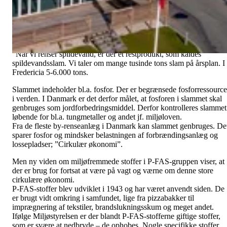
fremtiden.
Referat kan læses
her
.
Bestyrelsesformand Lars Ejby Pedersen udtaler:
"Når vi renser spildevand, er der et restprodukt, som kaldes
spildevandsslam. Vi taler om mange tusinde tons slam på årsplan. I
Fredericia 5-6.000 tons.
Slammet indeholder bl.a. fosfor. Der er begrænsede fosforressource
i verden. I Danmark er det derfor målet, at fosforen i slammet skal
genbruges som jordforbedringsmiddel. Derfor kontrolleres slammet
løbende for bl.a. tungmetaller og andet jf. miljøloven.
Fra de fleste by-renseanlæg i Danmark kan slammet genbruges. De
sparer fosfor og mindsker belastningen af forbrændingsanlæg og
lossepladser; ”Cirkulær økonomi”.
Men ny viden om miljøfremmede stoffer i P-FAS-gruppen viser, at
der er brug for fortsat at være på vagt og værne om denne store
cirkulære økonomi.
P-FAS-stoffer blev udviklet i 1943 og har været anvendt siden. De
er brugt vidt omkring i samfundet, lige fra pizzabakker til
imprægnering af tekstiler, brandslukningsskum og meget andet.
Ifølge Miljøstyrelsen er der blandt P-FAS-stofferne giftige stoffer,
som er svære at nedbryde – de ophobes. Nogle specifikke stoffer