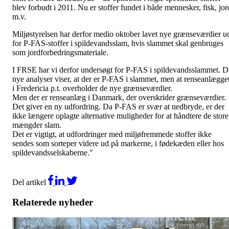
blev forbudt i 2011. Nu er stoffer fundet i både mennesker, fisk, jor
m.v.
Miljøstyrelsen har derfor medio oktober lavet nye grænseværdier u
for P-FAS-stoffer i spildevandsslam, hvis slammet skal genbruges
som jordforbedringsmateriale.
I FRSE har vi derfor undersøgt for P-FAS i spildevandsslammet. D
nye analyser viser, at der er P-FAS i slammet, men at renseanlægge
i Fredericia p.t. overholder de nye grænseværdier.
Men der er renseanlæg i Danmark, der overskrider grænseværdier.
Det giver en ny udfordring. Da P-FAS er svær at nedbryde, er der
ikke længere oplagte alternative muligheder for at håndtere de store
mængder slam.
Det er vigtigt, at udfordringer med miljøfremmede stoffer ikke
sendes som sorteper videre ud på markerne, i fødekæden eller hos
spildevandsselskaberne."
Del artikel
Relaterede nyheder