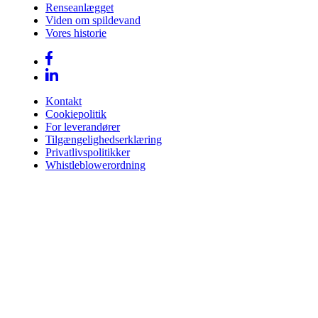
Renseanlægget
Viden om spildevand
Vores historie
Kontakt
Cookiepolitik
For leverandører
Tilgængelighedserklæring
Privatlivspolitikker
Whistleblowerordning