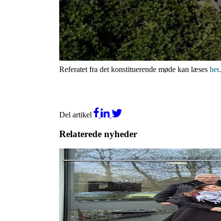
Bestyrelsen følger Byrådets funktionsperiode og bes
Heraf er 5 medlemmer udpeget af Fredericia Kommu
Du kan se vores nye bestyrelse
her
.
Vi byder velkommen til den nye bestyrelse og glæder
Referatet fra det konstituerende møde kan læses
her
.
Del artikel
Relaterede nyheder