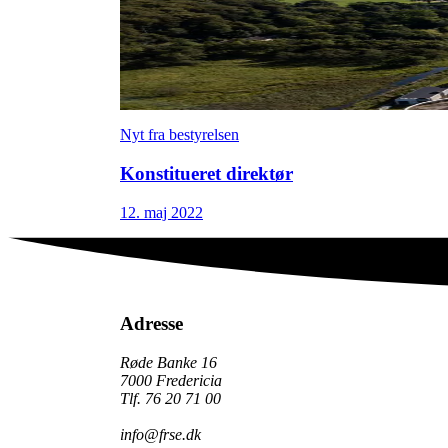
Nyt fra bestyrelsen
Konstitueret direktør
12. maj 2022
Adresse
Røde Banke 16
7000 Fredericia
Tlf. 76 20 71 00
info@frse.dk