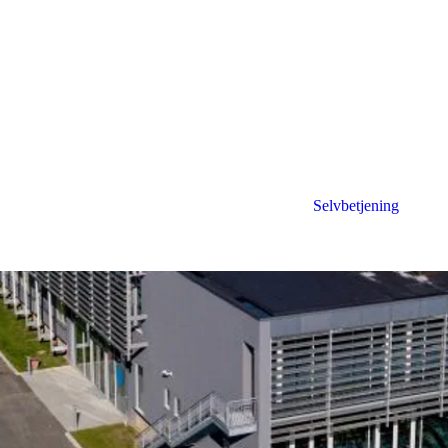
Selvbetjening
rdinær generalforsamling på Røde Banke, hvor den nye bestyrelse i FRS