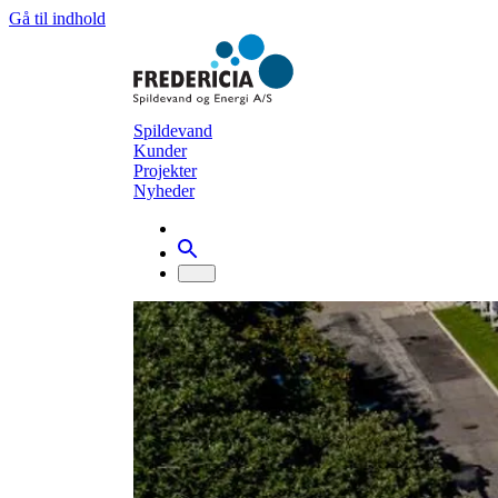
Gå til indhold
Spildevand
Kunder
Projekter
Nyheder
Nyhedsarkiv
Ny bestyrelse
Nyt fra bestyrelsen
28. januar 2022
Onsdag d. 26. januar 2022 blev der afholdt ekstrao