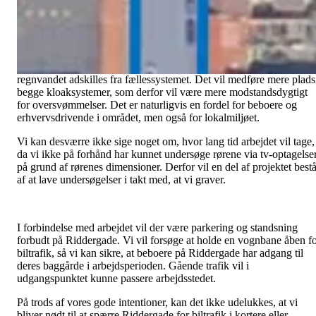
Fredericia Spildevand og Energi A/S fortsætter med klimatilpasnin
af kloaksystemet i begyndelsen af januar. Arbejdet vil hovedsagelig
finde sted i Riddergade, men vi arbejder også i en del af
Prinsensgade. Formålet med projektet er at anlægge en
regnvandsledning ved siden af den eksisterende kloakledning, så
regnvandet adskilles fra fællessystemet. Det vil medføre mere plads
begge kloaksystemer, som derfor vil være mere modstandsdygtigt
for oversvømmelser. Det er naturligvis en fordel for beboere og
erhvervsdrivende i området, men også for lokalmiljøet.
Vi kan desværre ikke sige noget om, hvor lang tid arbejdet vil tage,
da vi ikke på forhånd har kunnet undersøge rørene via tv-optagelse
på grund af rørenes dimensioner. Derfor vil en del af projektet best
af at lave undersøgelser i takt med, at vi graver.
I forbindelse med arbejdet vil der være parkering og standsning
forbudt på Riddergade. Vi vil forsøge at holde en vognbane åben f
biltrafik, så vi kan sikre, at beboere på Riddergade har adgang til
deres baggårde i arbejdsperioden. Gående trafik vil i
udgangspunktet kunne passere arbejdsstedet.
På trods af vores gode intentioner, kan det ikke udelukkes, at vi
bliver nødt til at spærre Riddergade for biltrafik i kortere eller