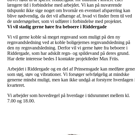
længere tid i forbindelse med arbejdet. Vi kan på nuværende
tidspunkt ikke sige noget om hvornår en eventuel afspærring kan
blive nødvendig, da det vil afhænge af, hvad vi finder frem til ved
de undersøgelser, som vi udfører i forbindelse med projektet.
Vi vil stadig gerne høre fra beboere i Riddergade
Vi vil gerne koble så meget regnvand som muligt på den ny
regnvandsledning ved at koble boligejernes regnvandsledning på
den ny regnvandsledning. Derfor vil vi gerne høre fra beboere i
Riddergade, som har adskilt regn- og spildevand på deres grund.
Har dette interesse bedes I kontakte projektleder Max Friis.
Arbejdet i Riddergade og en del af Prinsensgade kan medføre gene
som støj, støv og vibrationer. Vi forsøger selvfølgelig at mindske
generne mindst muligt, men kan ikke undgå at forstyrre hverdagen 
kvarteret.
Vi arbejder som hovedregel på hverdage i tidsrummet mellem kl.
7.00 og 18.00.