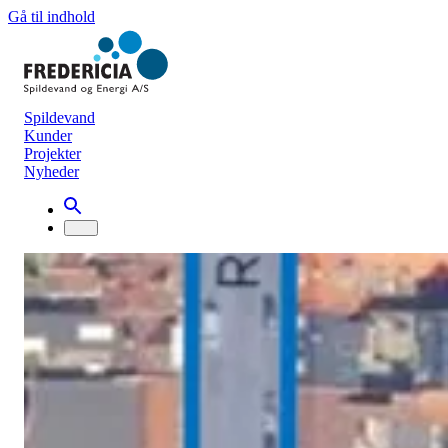
Gå til indhold
Spildevand
Kunder
Projekter
Nyheder
Nyhedsarkiv
VI FORTSÆTTER MED AT ANLÆGG
EN NY REGNVANDSLEDNING I
RIDDERGADE
Gravearbejde
21. december 2022