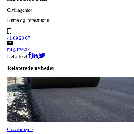
Civilingeniør
Klima og Infrastruktur
41 89 23 07
mf@frse.dk
Del artikel
Relaterede nyheder
Gravearbejde