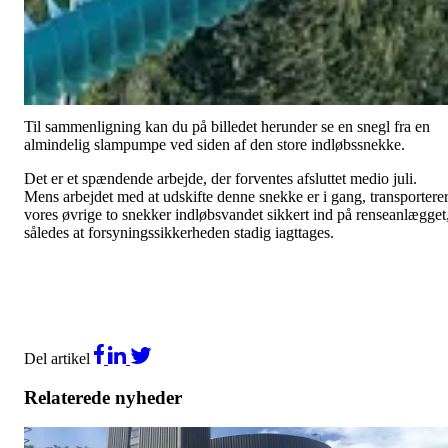
Indløbssnekken sørger for at transportere alt det rå spildevand fra
byens kloakledninger ind på renseanlægget.
Den nye snekke er 12 meter lang og mere end 2 meter i diameter.
Den vejer 10 tons og bliver trukket af en 90 kw motor- det svarer ti
en motor med 125 hestekræfter!
Til sammenligning kan du på billedet herunder se en snegl fra en
almindelig slampumpe ved siden af den store indløbssnekke.
Det er et spændende arbejde, der forventes afsluttet medio juli.
Mens arbejdet med at udskifte denne snekke er i gang, transportere
vores øvrige to snekker indløbsvandet sikkert ind på renseanlægget
således at forsyningssikkerheden stadig iagttages.
Del artikel
Relaterede nyheder