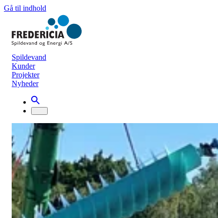
Gå til indhold
Spildevand
Kunder
Projekter
Nyheder
Nyhedsarkiv
Ny snekke til indløb på renseanlægget
Renseanlæg
16. juni 2021
Arbejdet med at få skiftet den ene af vores store indløbssnekker er
godt i gang.