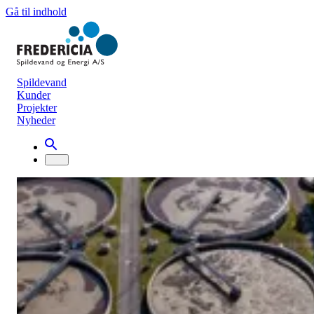
Gå til indhold
Spildevand
Kunder
Projekter
Nyheder
Ledige jobs
Se vores arbejdsplads