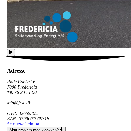
Adresse
Røde Banke 16
7000 Fredericia
Tlf. 76 20 71 00
info@frse.dk
CVR: 32659365.
EAN: 5790001969318
Se rutevejledning
Akut problem med kloakken?