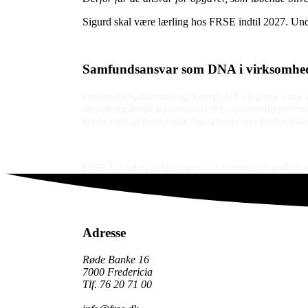
Sigurd skal være lærling hos FRSE indtil 2027. Unde
Samfundsansvar som DNA i virksomhe
Fredericia Spildevand og Energi A/S vil gerne være
de videregående uddannelser mf. og samarbejder me
brede vifte af forskellige fagligheder, der findes blan
FRSE har ud over lærlinge også forløb med praktikan
Adresse
Røde Banke 16
7000 Fredericia
Tlf. 76 20 71 00