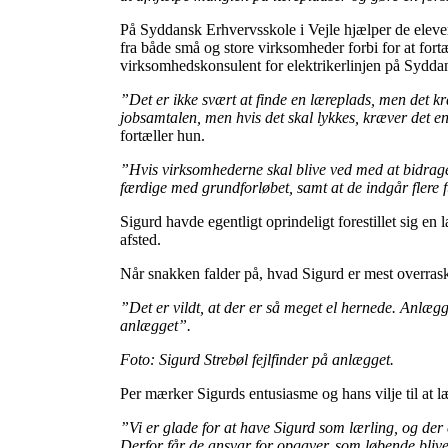
På Syddansk Erhvervsskole i Vejle hjælper de elevern
fra både små og store virksomheder forbi for at for
virksomhedskonsulent for elektrikerlinjen på Syddans
”Det er ikke svært at finde en læreplads, men det kr
jobsamtalen, men hvis det skal lykkes, kræver det en
fortæller hun.
”Hvis virksomhederne skal blive ved med at bidrage m
færdige med grundforløbet, samt at de indgår flere f
Sigurd havde egentligt oprindeligt forestillet sig e
afsted.
Når snakken falder på, hvad Sigurd er mest overrask
”Det er vildt, at der er så meget el hernede. Anlægg
anlægget”.
Foto: Sigurd Strebøl fejlfinder på anlægget.
Per mærker Sigurds entusiasme og hans vilje til at l
”Vi er glade for at have Sigurd som lærling, og der e
Derfor får de ansvar for opgaver, som løbende bli