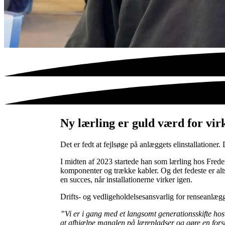
Ny lærling er guld værd for vi
Det er fedt at fejlsøge på anlæggets elinstallationer.
I midten af 2023 startede han som lærling hos Freder
komponenter og trække kabler. Og det fedeste er alts
en succes, når installationerne virker igen.
Drifts- og vedligeholdelsesansvarlig for renseanlæg
”Vi er i gang med et langsomt generationsskifte hos
at afhjælpe manglen på lærepladser og gøre en fors