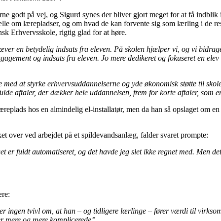
e godt på vej, og Sigurd synes der bliver gjort meget for at få indblik 
tælle om lærepladser, og om hvad de kan forvente sig som lærling i de 
k Erhvervsskole, rigtig glad for at høre.
æver en betydelig indsats fra eleven. På skolen hjælper vi, og vi bidrag
gagement og indsats fra eleven. Jo mere dedikeret og fokuseret en elev e
ed at styrke erhvervsuddannelserne og yde økonomisk støtte til skolerne
ulde aftaler, der dækker hele uddannelsen, frem for korte aftaler, som e
n læreplads hos en almindelig el-installatør, men da han så opslaget om 
et over ved arbejdet på et spildevandsanlæg, falder svaret prompte:
et er fuldt automatiseret, og det havde jeg slet ikke regnet med. Men d
ære:
r ingen tvivl om, at han – og tidligere lærlinge – fører værdi til virks
ver mere og mere komplicerede”.