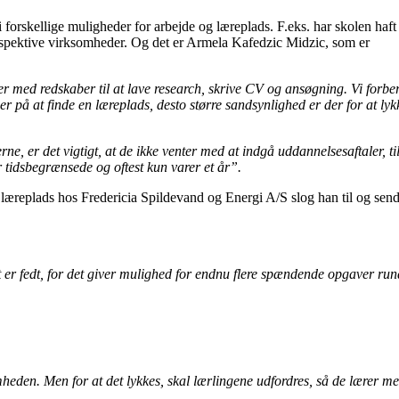
i forskellige muligheder for arbejde og læreplads. F.eks. har skolen haft
respektive virksomheder. Og det er Armela Kafedzic Midzic, som er
er med redskaber til at lave research, skrive CV og ansøgning. Vi forber
r på at finde en læreplads, desto større sandsynlighed er der for at lyk
, er det vigtigt, at de ikke venter med at indgå uddannelsesaftaler, til
r tidsbegrænsede og oftest kun varer et år”.
en læreplads hos Fredericia Spildevand og Energi A/S slog han til og se
et er fedt, for det giver mulighed for endnu flere spændende opgaver ru
omheden. Men for at det lykkes, skal lærlingene udfordres, så de lærer me