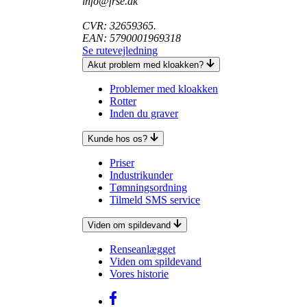
info@frse.dk
CVR: 32659365.
EAN: 5790001969318
Se rutevejledning
Akut problem med kloakken?
Problemer med kloakken
Rotter
Inden du graver
Kunde hos os?
Priser
Industrikunder
Tømningsordning
Tilmeld SMS service
Viden om spildevand
Renseanlægget
Viden om spildevand
Vores historie