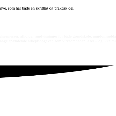
ve, som har både en skriftlig og praktisk del.
nnelsesmesser, afholder rundvisninger for både grundskole, ungdomsudd
e mange spændende arbejdsopgaver, som virksomheden løser – og ikke m