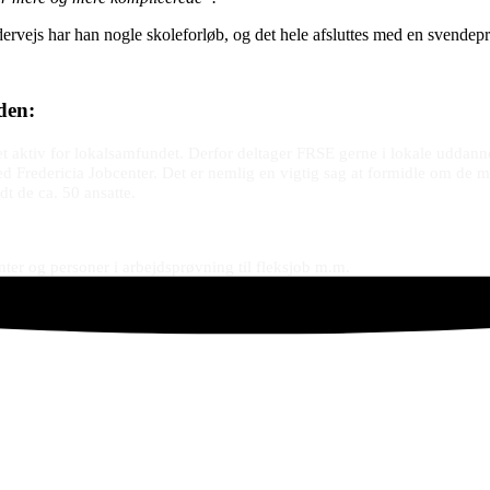
rvejs har han nogle skoleforløb, og det hele afsluttes med en svendeprø
den:
 et aktiv for lokalsamfundet. Derfor deltager FRSE gerne i lokale udda
d Fredericia Jobcenter. Det er nemlig en vigtig sag at formidle om d
dt de ca. 50 ansatte.
ter og personer i arbejdsprøvning til fleksjob m.m.