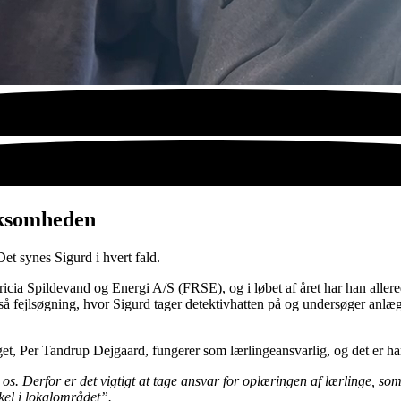
rksomheden
 Det synes Sigurd i hvert fald.
icia Spildevand og Energi A/S (FRSE), og i løbet af året har han allere
å fejlsøgning, hvor Sigurd tager detektivhatten på og undersøger anlægge
get, Per Tandrup Dejgaard, fungerer som lærlingeansvarlig, og det er h
 os. Derfor er det vigtigt at tage ansvar for oplæringen af lærlinge, s
kel i lokalområdet”.