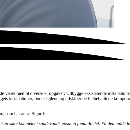
de været med til diverse el-opgaver; Udbygge eksisterende installationer
ts installationer, finder fejlene og udskifter de fejlbehæftede komponen
am, som har ansat Sigurd:
om kan sikre kompetent spildevandsrensning fremadrettet. På den måde f