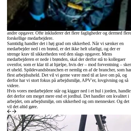
Der er faktisk flere gode forklaringer.
Den første forklaring handler om kvalitet i arbejdet. Vi kan jo ikke
se, hvad der sker i det store net af kloakrør, som gemmer sig under
jorden. Derfor er vi bl.a. nødt til at undersøge rørføringen og rørene
tilstand grundigt, før vi går i gang med at spule rørene eller udføre
andre opgaver. Ofte inkluderer det flere fagligheder og dermed fler
forskellige medarbejdere.
Samtidig handler det i høj grad om sikkerhed. Når
vi sænker en
medarbejder ned i en brønd, er det ikke helt ufarligt, og der er
strenge krav til sikkerheden ved den slags opgaver. Mens
medarbejderen er nede i brønden, skal der derfor stå to kollegaer
ovenfor, som er klar til at hjælpe, hvis der – mod forventning – sker
et uheld. Spildevandsbranchen er nemlig en af de brancher, som ha
flest arbejdsuheld. Det vil vi gerne være med til at lave om på, og
derfor har vi stort fokus på arbejdsmiljø, APV'er, lovgivning og så
videre.
Hvis vores medarbejdere står og kigger ned i et hul i jorden, handle
det derfor om meget mere end et jordhul. Det handler om kvalitet i
arbejdet, om arbejdsmiljø, om sikkerhed og om mennesker. Og det
vil det altid gøre.