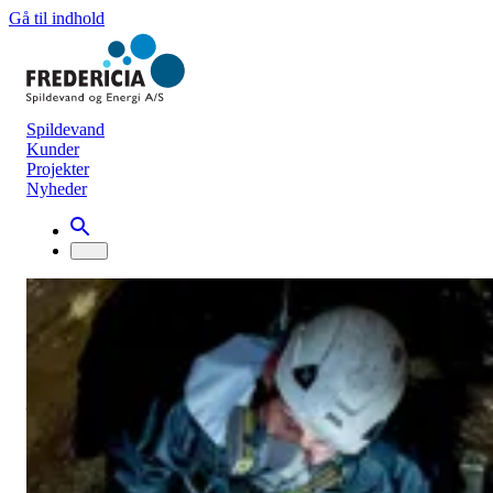
Gå til indhold
Spildevand
Kunder
Projekter
Nyheder
Nyhedsarkiv
Har du undret dig over, at vores
medarbejdere står og kigger ned i et hul 
jorden?
Øvrige nyheder
10. februar 2023